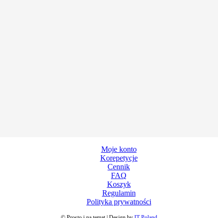
Moje konto
Korepetycje
Cennik
FAQ
Koszyk
Regulamin
Polityka prywatności
© Prosto i na temat | Design by
IT-Poland