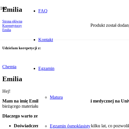
Emilia
FAQ
Strona główna
Produkt
został dodan
Korepetytorzy
Emilia
Kontakt
Udzielam korepetycji z:
Chemia
Egzamin
Emilia
Hej!
Matura
Mam na imię Emilia i jestem studentką chemii medycznej na Uniw
bieżącego materiału z matematyki i chemii.
Dlaczego warto ze mną pracować?
Doświadczenie:
Udzielam korepetycji od kilku lat, co pozwo
Egzamin ósmoklasisty