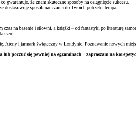
o gwarantuje, że znam skuteczne sposoby na osiągnięcie sukcesu.
ze dostosowuję sposób nauczania do Twoich potrzeb i tempa.
m czas na basenie i siłowni, a książki – od fantastyki po literaturę s
elaksem.
ę, Ateny i jarmark świąteczny w Londynie. Poznawanie nowych miejsc i 
ia lub poczuć się pewniej na egzaminach – zapraszam na korepetyc