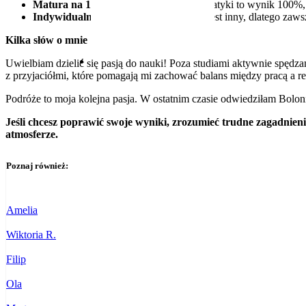
Matura na 100%:
Moja matura z matematyki to wynik 100%, c
Indywidualne podejście:
Każdy uczeń jest inny, dlatego zaws
Kilka słów o mnie
Uwielbiam dzielić się pasją do nauki! Poza studiami aktywnie spędza
z przyjaciółmi, które pomagają mi zachować balans między pracą a r
Podróże to moja kolejna pasja. W ostatnim czasie odwiedziłam Boloni
Jeśli chcesz poprawić swoje wyniki, zrozumieć trudne zagadnien
atmosferze.
Poznaj również:
Amelia
Wiktoria R.
Filip
Ola