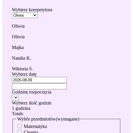
Wybierz korepetytora
Oliwia
Oliwia
Majka
Natalia K.
Wiktoria S.
Wybierz datę
Godzinę rozpoczęcia
Wybierz ilość godzin
1 godzina
Totals
Wybór przedmiotów
(wymagane)
Matematyka
Chemia