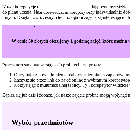
Nasze korepetycje oprócz wsparcia w nauce, budują pewność siebie u
do planu ucznia. Nasi doświadczeni korepetytorzy indywidualnie dobie
innych. Dzięki nowoczesnym technologiom zajęcia są interesujące i 
W cenie 50 złotych oferujemy 1 godzinę zajęć, które można
Proces uczestnictwa w zajęciach próbnych jest prosty:
Otrzymujesz powiadomienie mailowe z terminem zaplanowanyc
Łączysz się przez link do zajęć online z wybranym korepetyto
Korzystając z multimedialnej tablicy, Ty i korepetytor widzicie t
Zapisz się już dziś i zobacz, jak nasze zajęcia próbne mogą wpłynąć
Wybór przedmiotów