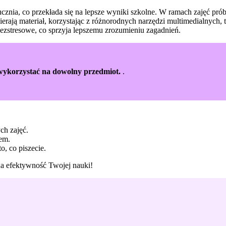
cznia, co przekłada się na lepsze wyniki szkolne. W ramach zajęć pr
rają materiał, korzystając z różnorodnych narzędzi multimedialnych, t
bezstresowe, co sprzyja lepszemu zrozumieniu zagadnień.
 wykorzystać na dowolny przedmiot.
.
h zajęć.
rem.
o, co piszecie.
 na efektywność Twojej nauki!