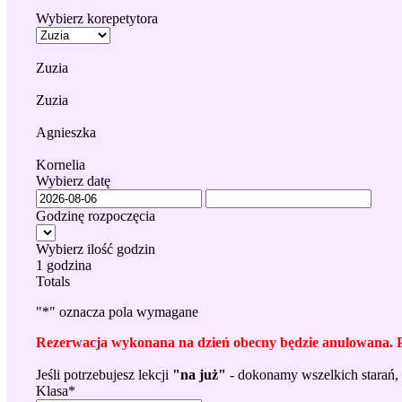
Wybierz korepetytora
Zuzia
Zuzia
Agnieszka
Kornelia
Wybierz datę
Godzinę rozpoczęcia
Wybierz ilość godzin
1 godzina
Totals
"
*
" oznacza pola wymagane
Rezerwacja wykonana na dzień obecny będzie anulowana. P
Jeśli potrzebujesz lekcji
"na już"
- dokonamy wszelkich starań, 
Klasa
*