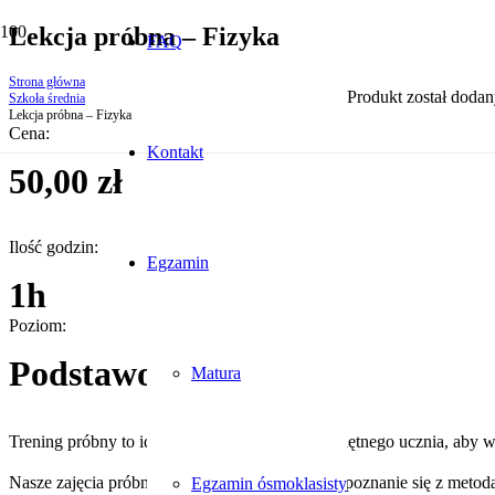
Lekcja próbna – Fizyka
FAQ
Strona główna
Produkt
został dodan
Szkoła średnia
Lekcja próbna – Fizyka
Cena:
Kontakt
50,00
zł
Ilość godzin:
Egzamin
1h
Poziom:
Podstawowy
Matura
Trening próbny to idealna okazja dla każdego chętnego ucznia, ab
Nasze zajęcia próbne to doskonały sposób na zapoznanie się z metod
Egzamin ósmoklasisty